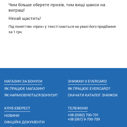
Чим більше оберете призів, тим вищі шанси на
виграш!
Нехай щастить!
Під поняттям «приз» у тексті мається на увазі його придбання
за 1 грн.
МАГАЗИН ЗА БОНУСИ
ЗНИЖКИ З EVERCARD
ЯК ПРАЦЮЄ МАГАЗИН?
ЯК ПРАЦЮЄ EVERCARD?
ЯК НАРАХОВУЮТЬСЯ БОНУСИ?
СКАЧАТИ КАТАЛОГ ЗНИЖОК
КЛУБ ЕВЕРЕСТ
ТЕЛЕФОНИ
+38
(0382) 700-701
НОВИНИ
+38
(067) 9-700-709
ОФІЦІЙНІ ДОКУМЕНТИ