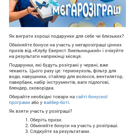
Як виграти хороші подарунки для себе чи близьких?
Обміняйте бонуси на участь у мегарозіграші цінних
призів від «Клубу Еверест Хмельницький» і очікуйте
на результати наприкінці місяця.
Подарунки, які будуть розіграні у червні, вже
чекають. Цього разу це: термокухоль, фільтр для
води, навушники, стайлер для волосся, вентилятор,
павербанк, набір інструментів, ваги підлогові,
блендер, сковорідка.
Обирайте необхідні товари на
сайті бонусної
програми
або у
вайбер-боті
.
Як взяти участь у розіграші?
Оберіть призи.
Обміняйте бонуси на участь у розіграші.
Слідкуйте за результатами.