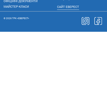
ОФІЦІЙНІ ДОКУМЕНТИ
МАЙСТЕР-КЛАСИ
САЙТ ЕВЕРЕСТ
© 2026 ТРК «ЕВЕРЕСТ»