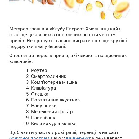
Мегарозіграш від «Клубу Еверест Хмельницький»
стає ще цікавішим з оновленим асортиментом
призів! Не пропустіть шанс виграти нові ще крутіші
подарунки вже у березні.
Оновлений перелік призів, які чекають на щасливих
власників:
Роутер
Смартгодинник
Комп'ютерна мишка
Клавіатура
Флешка
Портативна акустика
Навушники
Мережевий фільтр
Павербанк
Килимок для мишки
Щоб взяти участь у розіграші, перейдіть на сайт
бонусної програми
або у
вайбер-бот
Клуб Еверест