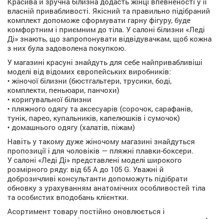
Красива й зручна білизна додасть жінці впевненості у її
власній привабливості. Якісний та правильно підібраний
комплект допоможе сформувати гарну фігуру, буде
комфортним і приємним до тіла. У салоні білизни «Леді
Ді» знають, що запропонувати відвідувачкам, щоб кожна
з них була задоволена покупкою.
У магазині красуні знайдуть для себе найпривабливіші
моделі від відомих європейських виробників:
• жіночої білизни (бюстгальтери, трусики, боді,
комплекти, пеньюари, панчохи)
• коригувальної білизни
• пляжного одягу та аксесуарів (сорочок, сарафанів,
тунік, парео, купальників, капелюшків і сумочок)
• домашнього одягу (халатів, піжам)
Навіть у такому дуже жіночому магазині знайдуться
пропозиції і для чоловіків — пляжні плавки-боксери.
У салоні «Леді Ді» представлені моделі широкого
розмірного ряду: від 65 А до 105 G. Уважні й
доброзичливі консультанти допоможуть підібрати
обновку з урахуванням анатомічних особливостей тіла
та особистих вподобань клієнтки.
Асортимент товару постійно оновлюється і