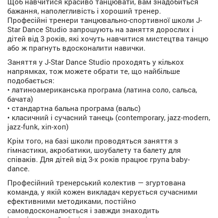
Щоб навчитися красиво танцювати, вам знадобиться
бажання, наполегливість і хороший тренер.
Професійні тренери танцювально-спортивної школи J-
Star Dance Studio запрошують на заняття дорослих і
дітей від 3 років, які хочуть навчитися мистецтва танцю
або ж прагнуть вдосконалити навички.
Заняття у J-Star Dance Studio проходять у кількох
напрямках, тож можете обрати те, що найбільше
подобається:
• латиноамериканська програма (латина соло, сальса,
бачата)
• стандартна бальна програма (вальс)
• класичний і сучасний танець (contemporary, jazz-modern,
jazz-funk, хіп-хоп)
Крім того, на базі школи проводяться заняття з
гімнастики, акробатики, шоубалету та балету для
співаків. Для дітей від 3-х років працює група baby-
dance.
Професійний тренерський колектив — згуртована
команда, у якій кожен викладач керується сучасними
ефективними методиками, постійно
самовдосконалюється і завжди знаходить