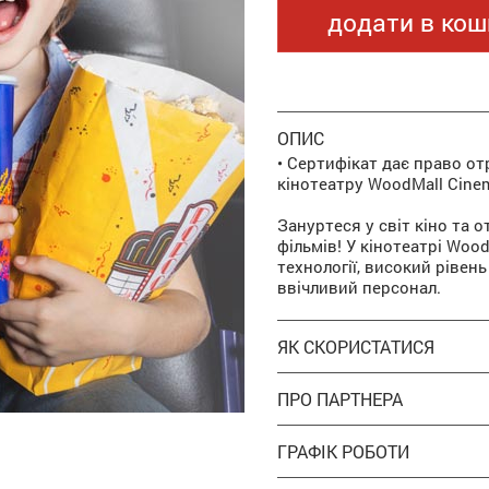
додати в кош
ОПИС
• Сертифікат дає право о
кінотеатру WoodMall Cine
Зануртеся у світ кіно та
фільмів! У кінотеатрі Woo
технології, високий рівен
ввічливий персонал.
ЯК СКОРИСТАТИСЯ
ПРО ПАРТНЕРА
ГРАФІК РОБОТИ