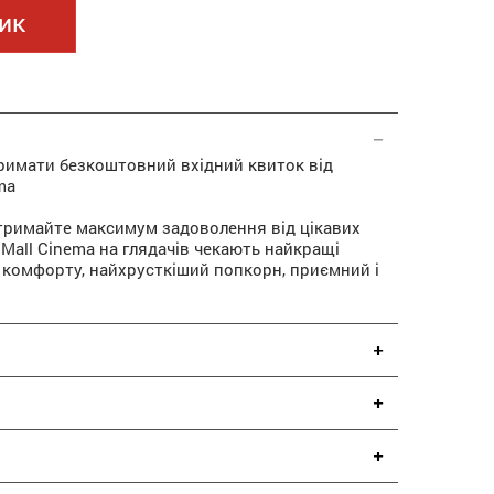
ик
тримати безкоштовний вхідний квиток від
ma
 отримайте максимум задоволення від цікавих
dMall Cinema на глядачів чекають найкращі
ь комфорту, найхрусткіший попкорн, приємний і