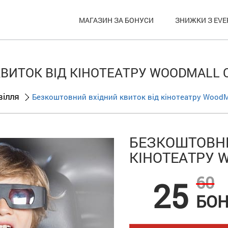
МАГАЗИН ЗА БОНУСИ
ЗНИЖКИ З EVE
ВИТОК ВІД КІНОТЕАТРУ WOODMALL 
вілля
Безкоштовний вхідний квиток від кінотеатру WoodM
БЕЗКОШТОВНИ
КІНОТЕАТРУ 
60
25
БОН