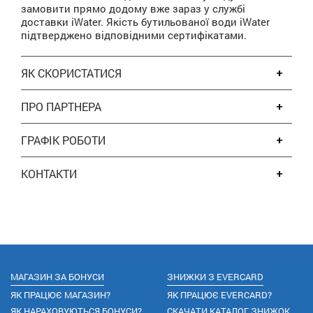
замовити прямо додому вже зараз у службі
доставки iWater. Якість бутильованої води iWater
підтверджено відповідними сертифікатами.
ЯК СКОРИСТАТИСЯ
ПРО ПАРТНЕРА
ГРАФІК РОБОТИ
КОНТАКТИ
МАГАЗИН ЗА БОНУСИ
ЗНИЖКИ З EVERCARD
ЯК ПРАЦЮЄ МАГАЗИН?
ЯК ПРАЦЮЄ EVERCARD?
ЯК НАРАХОВУЮТЬСЯ БОНУСИ?
СКАЧАТИ КАТАЛОГ ЗНИЖОК