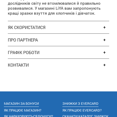
дослідників світу не втомлювалися й правильно
розвивалися. У магазині LiYA вам запропонують
кращі зразки взуття для хлопчиків і дівчаток.
ЯК СКОРИСТАТИСЯ
ПРО ПАРТНЕРА
ГРАФІК РОБОТИ
КОНТАКТИ
МАГАЗИН ЗА БОНУСИ
ЗНИЖКИ З EVERCARD
ЯК ПРАЦЮЄ МАГАЗИН?
ЯК ПРАЦЮЄ EVERCARD?
ЯК НАРАХОВУЮТЬСЯ БОНУСИ?
СКАЧАТИ КАТАЛОГ ЗНИЖОК