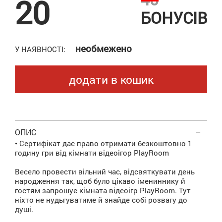
20
БОНУСІВ
необмежено
У НАЯВНОСТІ:
додати в кошик
ОПИС
• Сертифікат дає право отримати безкоштовно 1
годину гри від кімнати відеоігор PlayRoom
Весело провести вільний час, відсвяткувати день
народження так, щоб було цікаво імениннику й
гостям запрошує кімната відеоігр PlayRoom. Тут
ніхто не нудьгуватиме й знайде собі розвагу до
душі.