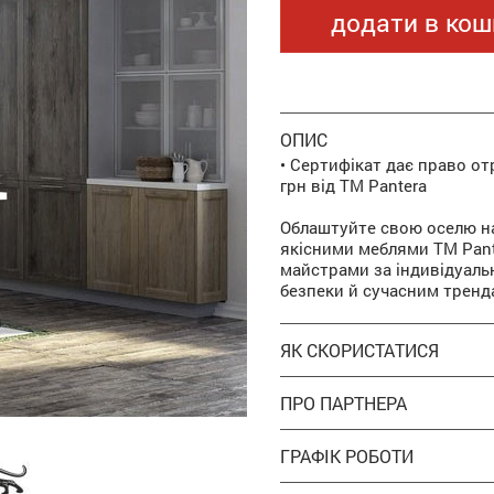
додати в кош
ОПИС
• Сертифікат дає право от
грн від ТМ Pantera
Облаштуйте свою оселю на
якісними меблями ТМ Pant
майстрами за індивідуал
безпеки й сучасним тренд
ЯК СКОРИСТАТИСЯ
ПРО ПАРТНЕРА
ГРАФІК РОБОТИ