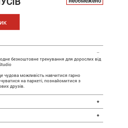
УСІВ
необмежено
ик
а одне безкоштовне тренування для дорослих від
Studio
це чудова можливість навчитися гарно
чуватися на паркеті, познайомитися з
вих друзів.