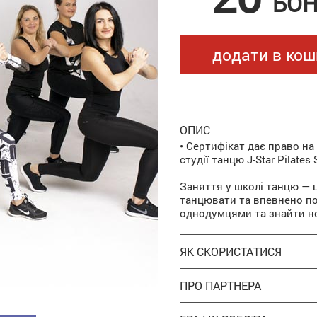
БОН
додати в кош
ОПИС
• Сертифікат дає право н
студії танцю J-Star Pilates 
Заняття у школі танцю — 
танцювати та впевнено по
однодумцями та знайти но
ЯК СКОРИСТАТИСЯ
ПРО ПАРТНЕРА