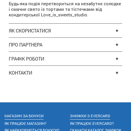
Будь-яка подія перетвориться на незабутнє солодке
і смачне свято із тортами та тістечками від
кондитерської Love_is_sweets_studio.
ЯК СКОРИСТАТИСЯ
ПРО ПАРТНЕРА
ГРАФІК РОБОТИ
КОНТАКТИ
МАГАЗИН ЗА БОНУСИ
ЗНИЖКИ З EVERCARD
ЯК ПРАЦЮЄ МАГАЗИН?
ЯК ПРАЦЮЄ EVERCARD?
ЯК НАРАХОВУЮТЬСЯ БОНУСИ?
СКАЧАТИ КАТАЛОГ ЗНИЖОК