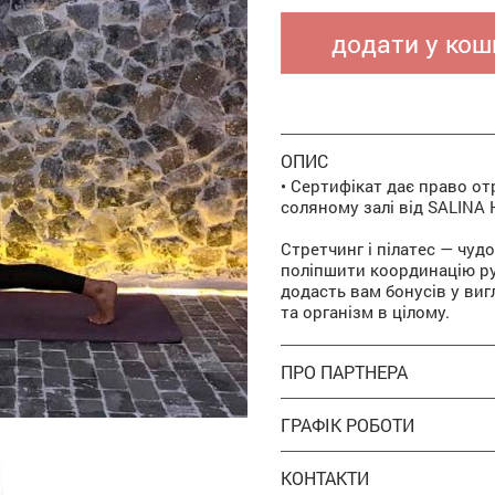
додати у кош
ОПИС
• Сертифікат дає право от
соляному залі від SALINA
Стретчинг і пілатес — чуд
поліпшити координацію ру
додасть вам бонусів у виг
та організм в цілому.
ПРО ПАРТНЕРА
ГРАФІК РОБОТИ
КОНТАКТИ