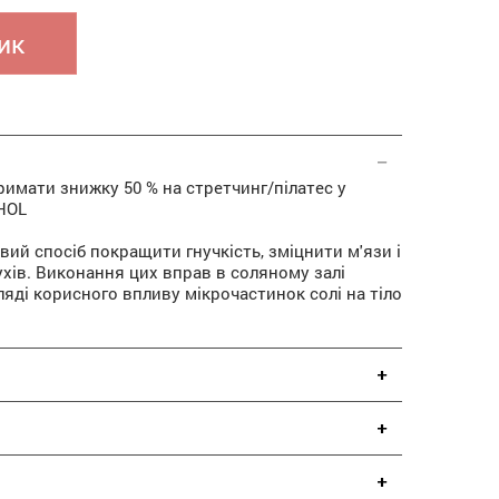
ик
римати знижку 50 % на стретчинг/пілатес у
 HOL
овий спосіб покращити гнучкість, зміцнити м'язи і
хів. Виконання цих вправ в соляному залі
ляді корисного впливу мікрочастинок солі на тіло