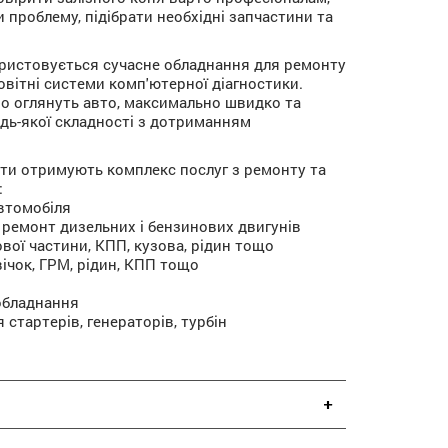
 проблему, підібрати необхідні запчастини та
ористовується сучасне обладнання для ремонту
овітні системи комп'ютерної діагностики.
о оглянуть авто, максимально швидко та
дь-якої складності з дотриманням
єнти отримують комплекс послуг з ремонту та
:
автомобіля
й ремонт дизельних і бензинових двигунів
ової частини, КПП, кузова, рідин тощо
свічок, ГРМ, рідин, КПП тощо
 обладнання
я стартерів, генераторів, турбін