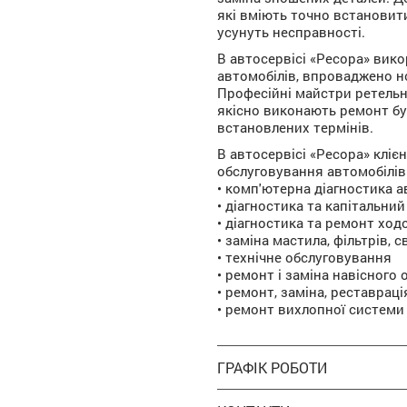
які вміють точно встановити
усунуть несправності.
В автосервісі «Ресора» вик
автомобілів, впроваджено н
Професійні майстри ретельн
якісно виконають ремонт бу
встановлених термінів.
В автосервісі «Ресора» клі
обслуговування автомобілів
• комп'ютерна діагностика 
• діагностика та капітальни
• діагностика та ремонт ход
• заміна мастила, фільтрів, 
• технічне обслуговування
• ремонт і заміна навісного
• ремонт, заміна, реставраці
• ремонт вихлопної системи
ГРАФІК РОБОТИ