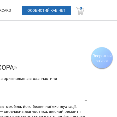
0
RCARD
ОСОБИСТИЙ КАБІНЕТ
Зворотний
зв'язок
СОРА»
на оригінальні автозапчастини
автомобіля, його безпечної експлуатації,
— своєчасна діагностика, якісний ремонт і
овірити залізного коня варто професіоналам,