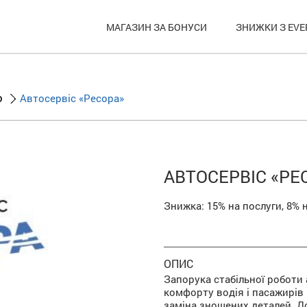
МАГАЗИН ЗА БОНУСИ
ЗНИЖКИ З EVE
о
Автосервіс «Ресора»
АВТОСЕРВІС «РЕ
Знижка:
15%
на послуги,
8%
ОПИС
Запорука стабільної роботи 
комфорту водія і пасажирів 
заміна зношених деталей. Д