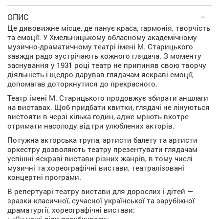
ОПИС
Це дивовижне місце, де панує краса, гармонія, творчість
та емоції. У Хмельницькому обласному академічному
музично-драматичному театрі імені М. Старицького
завжди радо зустрічають кожного глядача. З моменту
заснування у 1931 році театр не припиняв свою творчу
діяльність і щедро дарував глядачам яскраві емоції,
допомагав доторкнутися до прекрасного.
Театр імені М. Старицького продовжує збирати аншлаги
на виставах. Щоб придбати квитки, глядачі не лінуються
вистояти в черзі кілька годин, адже мріють вкотре
отримати насолоду від гри улюблених акторів.
Потужна акторська трупа, артисти балету та артисти
оркестру дозволяють театру презентувати глядачам
успішні яскраві вистави різних жанрів, в тому числі
музичні та хореографічні вистави, театралізовані
концертні програми.
В репертуарі театру вистави для дорослих і дітей —
зразки класичної, сучасної української та зарубіжної
драматургії, хореографічні вистави: