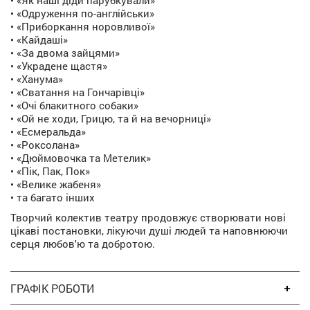
• «Як наші діди парубкували»
• «Одруження по-англійськи»
• «Приборкання норовливої»
• «Кайдаші»
• «За двома зайцями»
• «Украдене щастя»
• «Ханума»
• «Сватання на Гончарівці»
• «Очі блакитного собаки»
• «Ой не ходи, Грицю, та й на вечорниці»
• «Есмеральда»
• «Роксолана»
• «Дюймовочка та Метелик»
• «Пік, Пак, Пок»
• «Велике жабеня»
• та багато інших
Творчий колектив театру продовжує створювати нові
цікаві постановки, лікуючи душі людей та наповнюючи
серця любов'ю та добротою.
ГРАФІК РОБОТИ