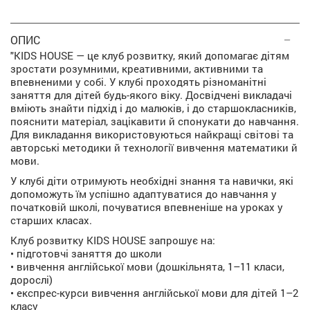
ОПИС
"KIDS HOUSE — це клуб розвитку, який допомагає дітям
зростати розумними, креативними, активними та
впевненими у собі. У клубі проходять різноманітні
заняття для дітей будь-якого віку. Досвідчені викладачі
вміють знайти підхід і до малюків, і до старшокласників,
пояснити матеріал, зацікавити й спонукати до навчання.
Для викладання використовуються найкращі світові та
авторські методики й технології вивчення математики й
мови.
У клубі діти отримують необхідні знання та навички, які
допоможуть їм успішно адаптуватися до навчання у
початковій школі, почуватися впевненіше на уроках у
старших класах.
Клуб розвитку KIDS HOUSE запрошує на:
• підготовчі заняття до школи
• вивчення англійської мови (дошкільнята, 1–11 класи,
дорослі)
• експрес-курси вивчення англійської мови для дітей 1–2
класу