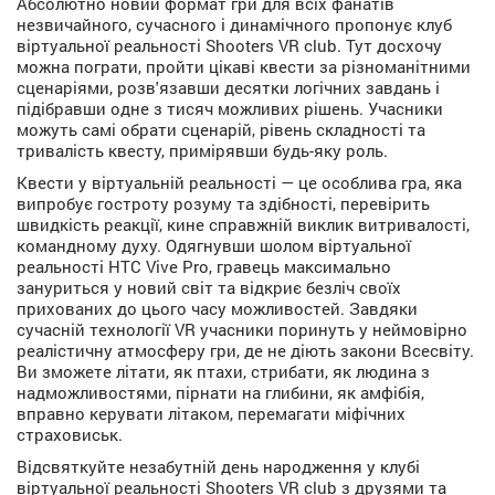
Абсолютно новий формат гри для всіх фанатів
незвичайного, сучасного і динамічного пропонує клуб
віртуальної реальності Shooters VR club. Тут досхочу
можна пограти, пройти цікаві квести за різноманітними
сценаріями, розв'язавши десятки логічних завдань і
підібравши одне з тисяч можливих рішень. Учасники
можуть самі обрати сценарій, рівень складності та
тривалість квесту, примірявши будь-яку роль.
Квести у віртуальній реальності — це особлива гра, яка
випробує гостроту розуму та здібності, перевірить
швидкість реакції, кине справжній виклик витривалості,
командному духу. Одягнувши шолом віртуальної
реальності HTC Vive Pro, гравець максимально
зануриться у новий світ та відкриє безліч своїх
прихованих до цього часу можливостей. Завдяки
сучасній технології VR учасники поринуть у неймовірно
реалістичну атмосферу гри, де не діють закони Всесвіту.
Ви зможете літати, як птахи, стрибати, як людина з
надможливостями, пірнати на глибини, як амфібія,
вправно керувати літаком, перемагати міфічних
страховиськ.
Відсвяткуйте незабутній день народження у клубі
віртуальної реальності Shooters VR club з друзями та