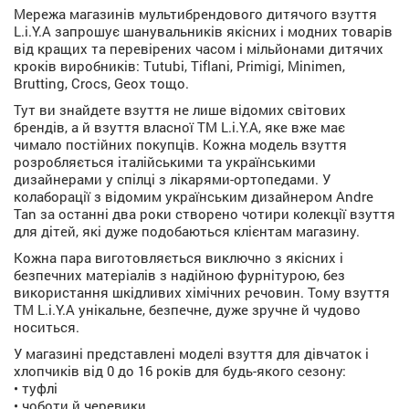
Мережа магазинів мультибрендового дитячого взуття
L.i.Y.A запрошує шанувальників якісних і модних товарів
від кращих та перевірених часом і мільйонами дитячих
кроків виробників: Tutubi, Tiflani, Primigi, Minimen,
Brutting, Crocs, Geox тощо.
Тут ви знайдете взуття не лише відомих світових
брендів, а й взуття власної ТМ L.i.Y.A, яке вже має
чимало постійних покупців. Кожна модель взуття
розробляється італійськими та українськими
дизайнерами у спілці з лікарями-ортопедами. У
колаборації з відомим українським дизайнером Andre
Tan за останні два роки створено чотири колекції взуття
для дітей, які дуже подобаються клієнтам магазину.
Кожна пара виготовляється виключно з якісних і
безпечних матеріалів з надійною фурнітурою, без
використання шкідливих хімічних речовин. Тому взуття
ТМ L.i.Y.A унікальне, безпечне, дуже зручне й чудово
носиться.
У магазині представлені моделі взуття для дівчаток і
хлопчиків від 0 до 16 років для будь-якого сезону:
• туфлі
• чоботи й черевики