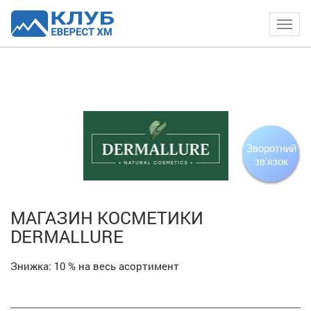
Togg
navig
Зворотний
зв'язок
МАГАЗИН КОСМЕТИКИ
DERMALLURE
Знижка:
10 %
на весь асортимент