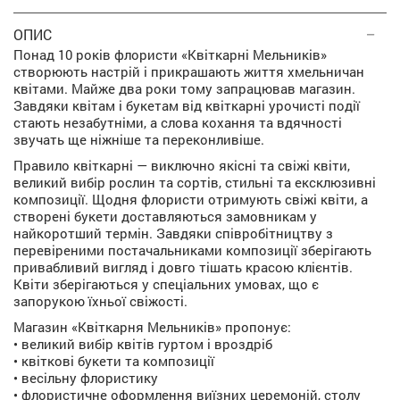
ОПИС
Понад 10 років флористи «Квіткарні Мельників»
створюють настрій і прикрашають життя хмельничан
квітами. Майже два роки тому запрацював магазин.
Завдяки квітам і букетам від квіткарні урочисті події
стають незабутніми, а слова кохання та вдячності
звучать ще ніжніше та переконливіше.
Правило квіткарні — виключно якісні та свіжі квіти,
великий вибір рослин та сортів, стильні та ексклюзивні
композиції. Щодня флористи отримують свіжі квіти, а
створені букети доставляються замовникам у
найкоротший термін. Завдяки співробітництву з
перевіреними постачальниками композиції зберігають
привабливий вигляд і довго тішать красою клієнтів.
Квіти зберігаються у спеціальних умовах, що є
запорукою їхньої свіжості.
Магазин «Квіткарня Мельників» пропонує:
• великий вибір квітів гуртом і вроздріб
• квіткові букети та композиції
• весільну флористику
• флористичне оформлення виїзних церемоній, столу