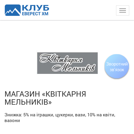
Togg
navig
Зворотний
зв'язок
МАГАЗИН «КВІТКАРНЯ
МЕЛЬНИКІВ»
Знижка:
5%
на іграшки, цукерки, вази,
10%
на квіти,
вазони