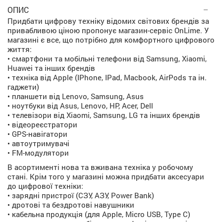
ОПИС
Придбати цифрову техніку відомих світових брендів за
привабливою ціною пропонує магазин-сервіс OnLime. У
магазині є все, що потрібно для комфортного цифрового
життя:
• смартфони та мобільні телефони від Samsung, Xiaomi,
Huawei та інших брендів
• техніка від Apple (IPhone, IPad, Macbook, AirPods та ін.
гаджети)
• планшети від Lenovo, Samsung, Asus
• ноутбуки від Asus, Lenovo, HP, Acer, Dell
• телевізори від Xiaomi, Samsung, LG та інших брендів
• відеореєстратори
• GPS-навігатори
• автоутримувачі
• FM-модулятори
В асортименті нова та вживана техніка у робочому
стані. Крім того у магазині можна придбати аксесуари
до цифрової техніки:
• зарядні пристрої (СЗУ, АЗУ, Power Bank)
• дротові та бездротові навушники
• кабельна продукція (для Apple, Micro USB, Type C)