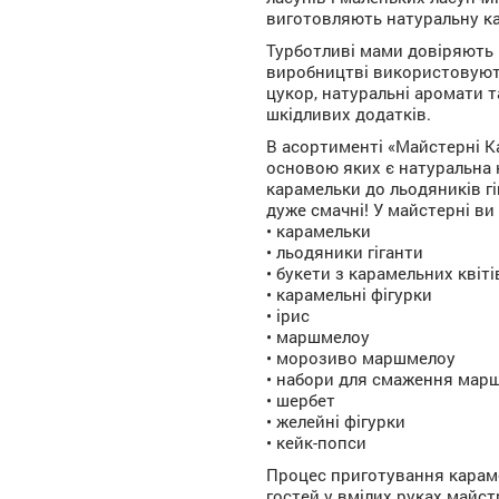
виготовляють натуральну ка
Турботливі мами довіряють 
виробництві використовуютьс
цукор, натуральні аромати т
шкідливих додатків.
В асортименті «Майстерні К
основою яких є натуральна 
карамельки до льодяників гі
дуже смачні! У майстерні в
• карамельки
• льодяники гіганти
• букети з карамельних квіті
• карамельні фігурки
• ірис
• маршмелоу
• морозиво маршмелоу
• набори для смаження мар
• шербет
• желейні фігурки
• кейк-попси
Процес приготування караме
гостей у вмілих руках майс