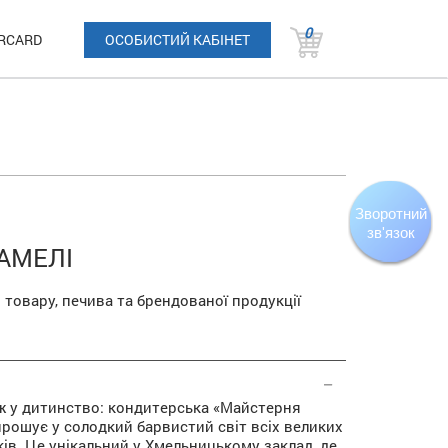
0
RCARD
ОСОБИСТИЙ КАБІНЕТ
Зворотний
зв'язок
АМЕЛІ
 товару, печива та брендованої продукції
ж у дитинство: кондитерська «Майстерня
рошує у солодкий барвистий світ всіх великих
ків. Це унікальний у Хмельницькому заклад, де