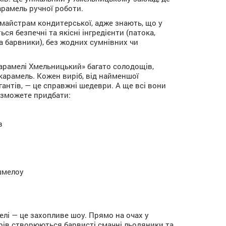
рамель ручної роботи.
майстрам кондитерської, адже знають, що у
я безпечні та якісні інгредієнти (патока,
а барвники), без жодних сумнівних чи
арамелі Хмельницький» багато солодощів,
карамель. Кожен виріб, від найменшої
гантів, — це справжні шедеври. А ще всі вони
и зможете придбати:
в
шмелоу
лі — це захопливе шоу. Прямо на очах у
трів створюються барвисті смачні льодяники та