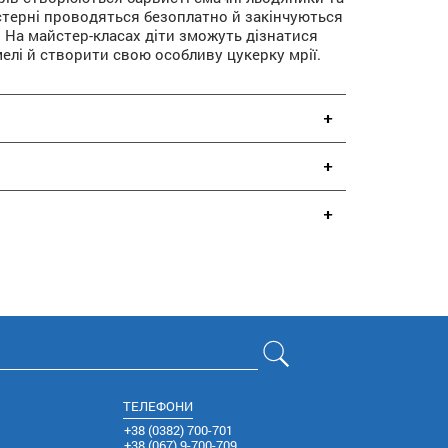
йстерні проводяться безоплатно й закінчуються
. На майстер-класах діти зможуть дізнатися
елі й створити свою особливу цукерку мрії.
ТЕЛЕФОНИ
+38 (0382) 700-701
+38 (067) 9-700-709