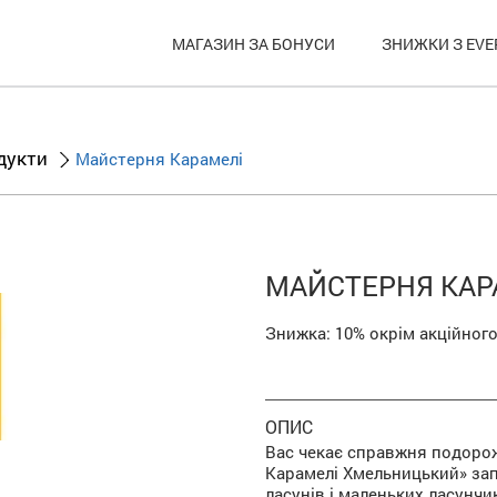
МАГАЗИН ЗА БОНУСИ
ЗНИЖКИ З EVE
дукти
Майстерня Карамелі
МАЙСТЕРНЯ КАР
Знижка:
10%
окрім акційного
ОПИС
Вас чекає справжня подоро
Карамелі Хмельницький» зап
ласунів і маленьких ласунчи