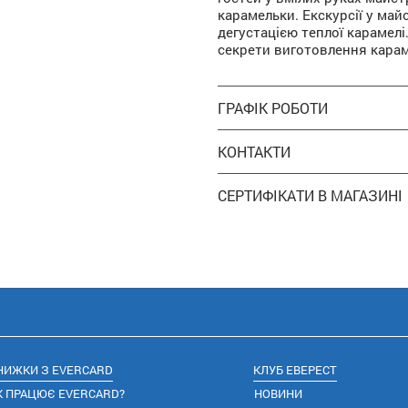
карамельки. Екскурсії у ма
дегустацією теплої карамелі
секрети виготовлення карам
ГРАФІК РОБОТИ
КОНТАКТИ
СЕРТИФІКАТИ В МАГАЗИНІ
НИЖКИ З EVERCARD
КЛУБ ЕВЕРЕСТ
К ПРАЦЮЄ EVERCARD?
НОВИНИ