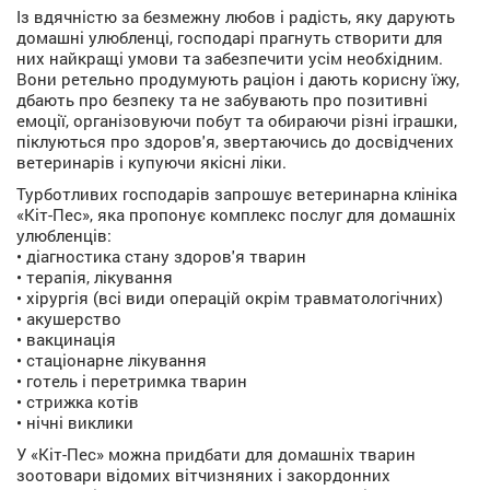
Із вдячністю за безмежну любов і радість, яку дарують
домашні улюбленці, господарі прагнуть створити для
них найкращі умови та забезпечити усім необхідним.
Вони ретельно продумують раціон і дають корисну їжу,
дбають про безпеку та не забувають про позитивні
емоції, організовуючи побут та обираючи різні іграшки,
піклуються про здоров'я, звертаючись до досвідчених
ветеринарів і купуючи якісні ліки.
Турботливих господарів запрошує ветеринарна клініка
«Кіт-Пес», яка пропонує комплекс послуг для домашніх
улюбленців:
• діагностика стану здоров'я тварин
• терапія, лікування
• хірургія (всі види операцій окрім травматологічних)
• акушерство
• вакцинація
• стаціонарне лікування
• готель і перетримка тварин
• стрижка котів
• нічні виклики
У «Кіт-Пес» можна придбати для домашніх тварин
зоотовари відомих вітчизняних і закордонних