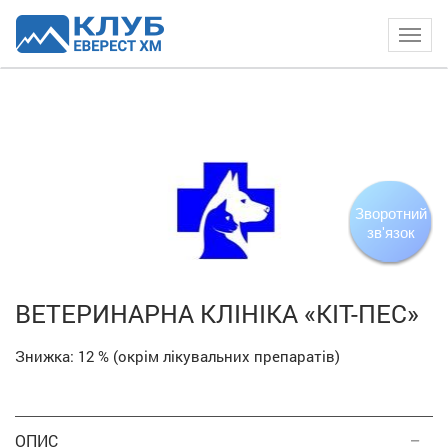
Togg
navig
Зворотний
зв'язок
ВЕТЕРИНАРНА КЛІНІКА «КІТ-ПЕС»
Знижка:
12 %
(окрім лікувальних препаратів)
ОПИС