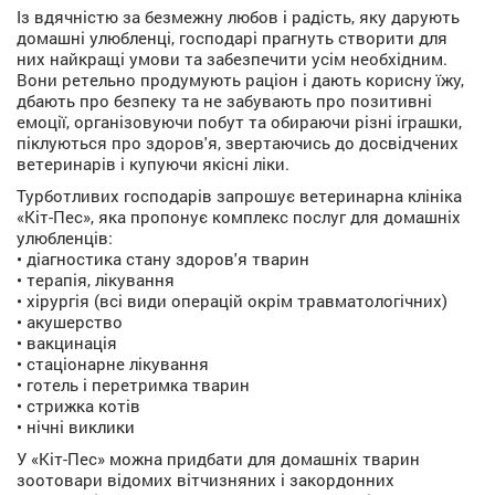
Із вдячністю за безмежну любов і радість, яку дарують
домашні улюбленці, господарі прагнуть створити для
них найкращі умови та забезпечити усім необхідним.
Вони ретельно продумують раціон і дають корисну їжу,
дбають про безпеку та не забувають про позитивні
емоції, організовуючи побут та обираючи різні іграшки,
піклуються про здоров'я, звертаючись до досвідчених
ветеринарів і купуючи якісні ліки.
Турботливих господарів запрошує ветеринарна клініка
«Кіт-Пес», яка пропонує комплекс послуг для домашніх
улюбленців:
• діагностика стану здоров'я тварин
• терапія, лікування
• хірургія (всі види операцій окрім травматологічних)
• акушерство
• вакцинація
• стаціонарне лікування
• готель і перетримка тварин
• стрижка котів
• нічні виклики
У «Кіт-Пес» можна придбати для домашніх тварин
зоотовари відомих вітчизняних і закордонних