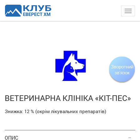
Togg
navig
Зворотний
зв'язок
ВЕТЕРИНАРНА КЛІНІКА «КІТ-ПЕС»
Знижка:
12 %
(окрім лікувальних препаратів)
ОПИС