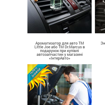
Ароматизатор для авто ТМ
Зн
Little Joe або ТМ Dr.Marcus в
ДІЗНАТИСЬ БІЛЬШЕ
подарунок при купівлі
автозапчастин у магазині
«ІнтерАвто»
20
50