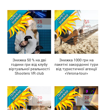
25
55
60
240
Знижка 50 % на дві
Знижка 1000 грн на
години гри від клубу
пакетні закордонні тури
ДІЗНАТИСЬ БІЛЬШЕ
ДІЗНАТИСЬ БІЛЬШЕ
віртуальної реальності
від туристичної агенції
Shooters VR club
«Verona-tour»
20
20
40
40