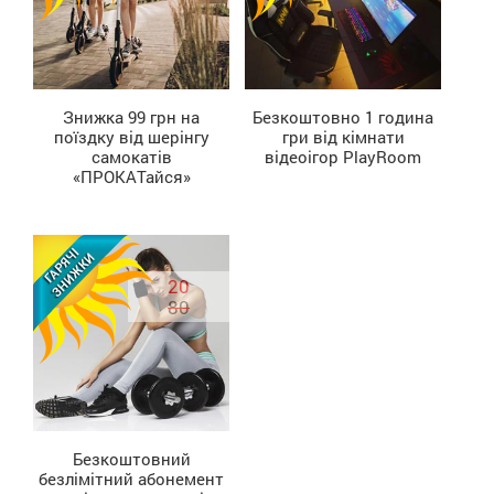
Знижка 99 грн на
Безкоштовно 1 година
поїздку від шерінгу
гри від кімнати
ДІЗНАТИСЬ БІЛЬШЕ
ДІЗНАТИСЬ БІЛЬШЕ
самокатів
відеоігор PlayRoom
«ПРОКАТайся»
20
80
Безкоштовний
безлімітний абонемент