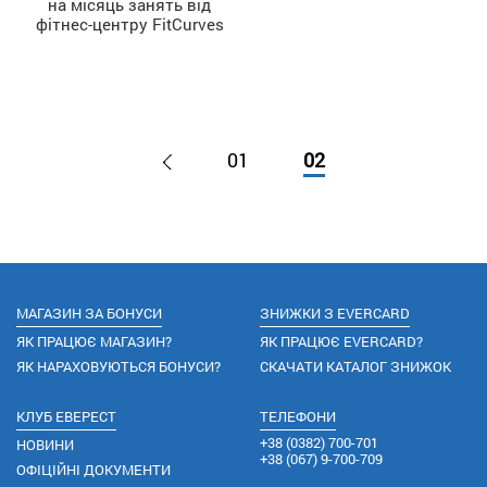
ДІЗНАТИСЬ БІЛЬШЕ
на місяць занять від
фітнес-центру FitCurves
01
02
МАГАЗИН ЗА БОНУСИ
ЗНИЖКИ З EVERCARD
ЯК ПРАЦЮЄ МАГАЗИН?
ЯК ПРАЦЮЄ EVERCARD?
ЯК НАРАХОВУЮТЬСЯ БОНУСИ?
СКАЧАТИ КАТАЛОГ ЗНИЖОК
КЛУБ ЕВЕРЕСТ
ТЕЛЕФОНИ
+38
(0382) 700-701
НОВИНИ
+38
(067) 9-700-709
ОФІЦІЙНІ ДОКУМЕНТИ