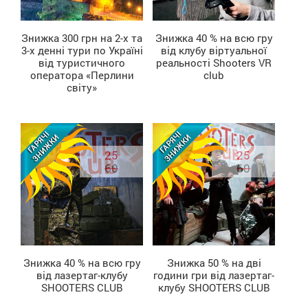
Знижка 300 грн на 2-х та
Знижка 40 % на всю гру
3-х денні тури по Україні
від клубу віртуальної
ДІЗНАТИСЬ БІЛЬШЕ
ДІЗНАТИСЬ БІЛЬШЕ
від туристичного
реальності Shooters VR
оператора «Перлини
club
світу»
25
25
60
60
Знижка 40 % на всю гру
Знижка 50 % на дві
від лазертаг-клубу
години гри від лазертаг-
ДІЗНАТИСЬ БІЛЬШЕ
ДІЗНАТИСЬ БІЛЬШЕ
SHOOTERS CLUB
клубу SHOOTERS CLUB